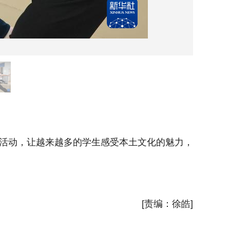
4月2
活动，让越来越多的学生感受本土文化的魅力，
近年来
为琼剧的
新华社
[责编：徐皓]