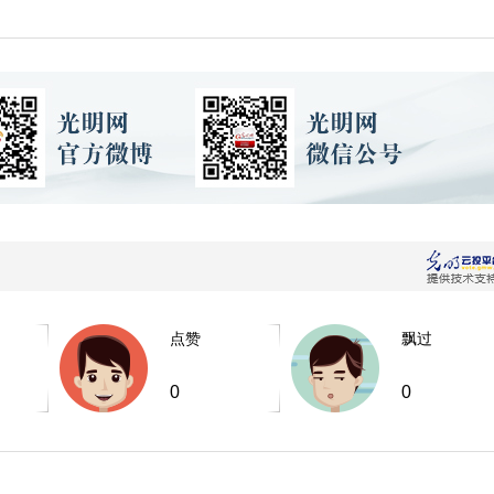
点赞
飘过
0
0