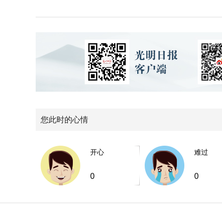
您此时的心情
开心
难过
0
0