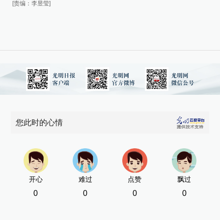
[责编：李昱莹]
您此时的心情
开心
难过
点赞
飘过
0
0
0
0