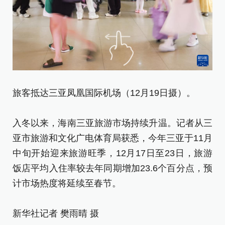
1
入
亚
旅客抵达三亚凤凰国际机场（12月19日摄）。
中
饭
入冬以来，海南三亚旅游市场持续升温。记者从三
计
亚市旅游和文化广电体育局获悉，今年三亚于11月
中旬开始迎来旅游旺季，12月17日至23日，旅游
新
饭店平均入住率较去年同期增加23.6个百分点，预
[责
计市场热度将延续至春节。
新华社记者 樊雨晴 摄