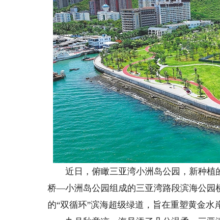
近日，俯瞰三亚湾小洲岛公园，新种植的
桥—小洲岛公园组成的三亚湾路段滨海公园
的“双循环”滨海超级绿道，旨在重塑黄金水