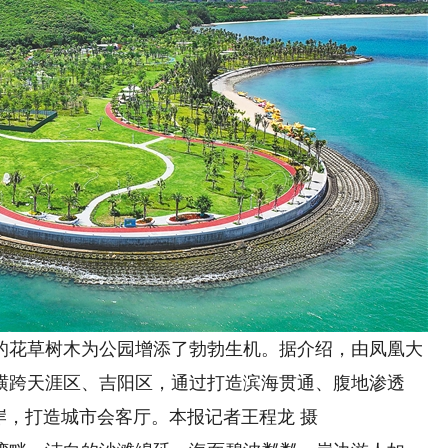
花草树木为公园增添了勃勃生机。据介绍，由凤凰大
横跨天涯区、吉阳区，通过打造滨海贯通、腹地渗透
岸，打造城市会客厅。本报记者王程龙 摄