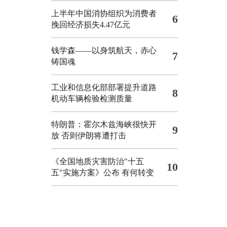
上半年中国消协组织为消费者
6
挽回经济损失4.47亿元
钱学森——以身筑航天，赤心
7
铸国魂
工业和信息化部部署提升道路
8
机动车辆检验检测质量
特朗普：霍尔木兹海峡很快开
9
放 否则伊朗将遭打击
《全国地质灾害防治"十五
10
五"实施方案》公布 有何转变