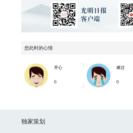
您此时的心情
开心
难过
0
0
独家策划