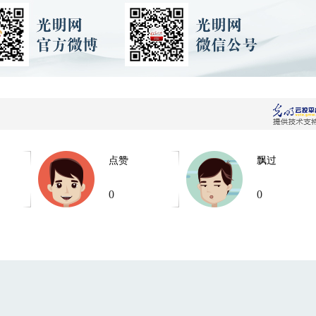
点赞
飘过
0
0