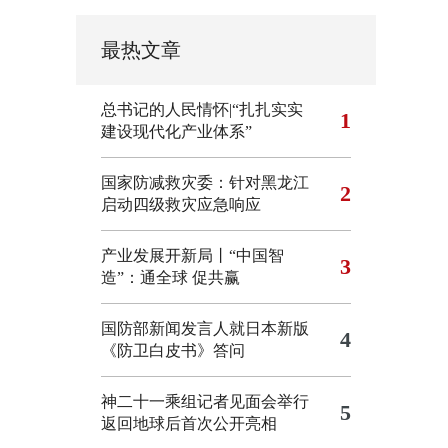
最热文章
总书记的人民情怀|“扎扎实实
1
建设现代化产业体系”
国家防减救灾委：针对黑龙江
2
启动四级救灾应急响应
产业发展开新局丨“中国智
3
造”：通全球 促共赢
国防部新闻发言人就日本新版
4
《防卫白皮书》答问
神二十一乘组记者见面会举行
5
返回地球后首次公开亮相