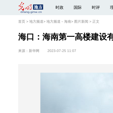
时政
国际
时评
首页
>
地方频道
>
地方频道－海南
>
图片新闻
>
正文
海口：海南第一高楼建设
来源：
新华网
2023-07-25 11:07