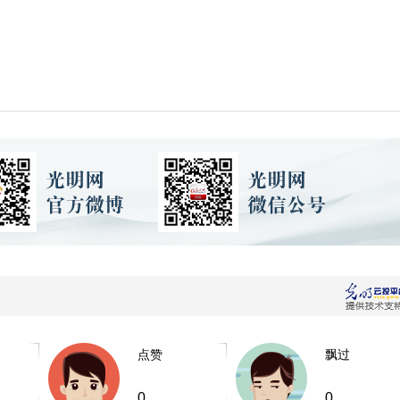
点赞
飘过
0
0