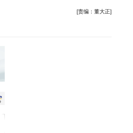
新华社
[责编：董大正]