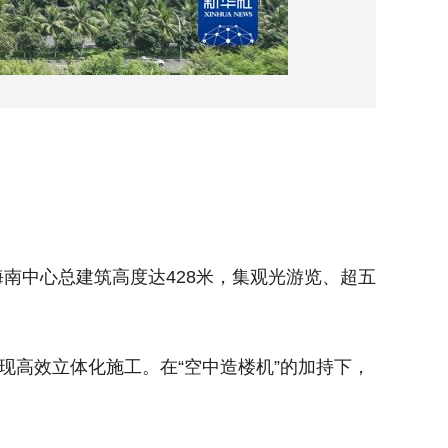
这是7
中心总建筑高度达428米，集观光游览、超五
由中建
。
星级酒店
高效立体化施工。在“空中造楼机”的加持下，
该项目运
项目建设