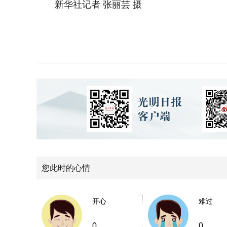
新华社记者 张丽芸 摄
您此时的心情
开心
难过
0
0