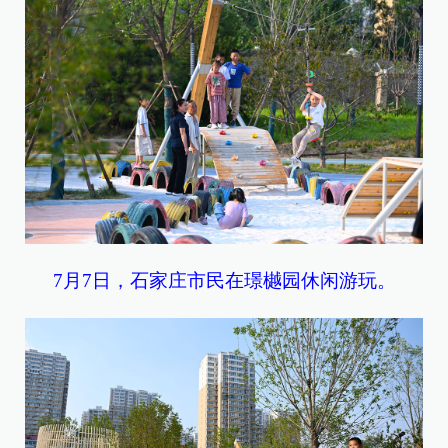
7月7日，石家庄市民在璟樾园休闲游玩。