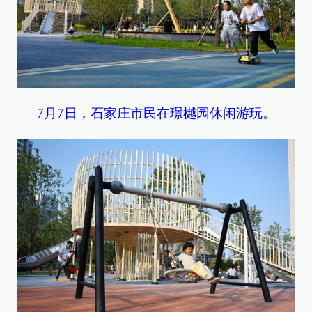
7月7日，石家庄市民在璟樾园休闲游玩。