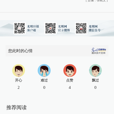
[
责编：张晓文
]
您此时的心情
开心
难过
点赞
飘过
2
0
4
0
推荐阅读