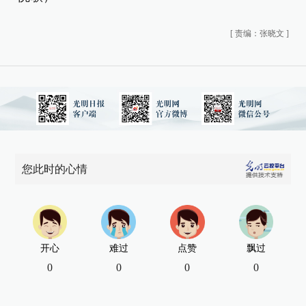
[
责编：张晓文
]
您此时的心情
开心
难过
点赞
飘过
0
0
0
0