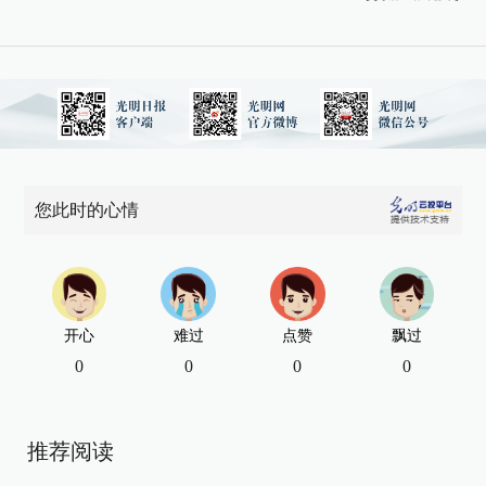
您此时的心情
开心
难过
点赞
飘过
0
0
0
0
推荐阅读