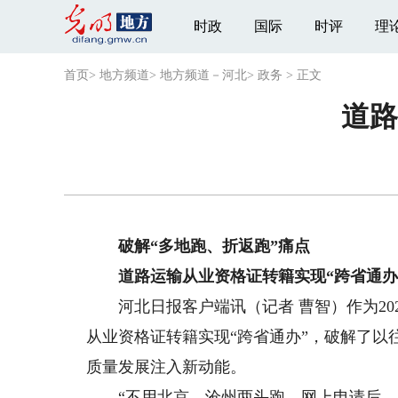
时政
国际
时评
理
首页
>
地方频道
>
地方频道－河北
>
政务
>
正文
道路
破解“多地跑、折返跑”痛点
道路运输从业资格证转籍实现“跨省通办
河北日报客户端讯（记者 曹智）作为20
从业资格证转籍实现“跨省通办”，破解了以
质量发展注入新动能。
“不用北京、沧州两头跑，网上申请后，半