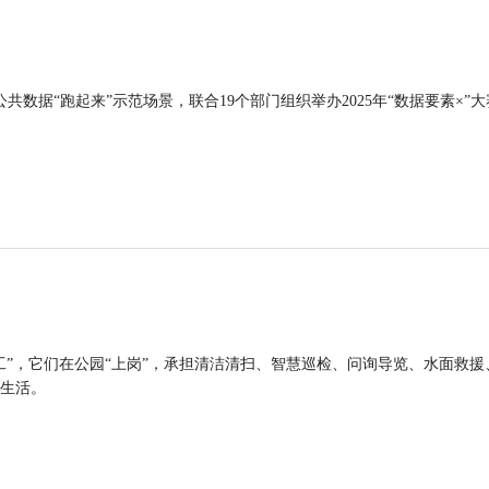
公共数据“跑起来”示范场景，联合19个部门组织举办2025年“数据要素×”大
工”，它们在公园“上岗”，承担清洁清扫、智慧巡检、问询导览、水面救援
生活。