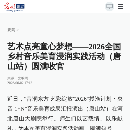
要闻
>
艺术点亮童心梦想——2026全国
乡村音乐美育浸润实践活动（唐
山站）圆满收官
来源：
光明网
2026-06-02 17:13
近日，“音润东方 艺彩绽放”2026“授渔计划・央
音 1+N”音乐美育成果汇报演出（唐山站）在河
北唐山大剧院举行。师生们以艺载情、以乐献
礼，为本次美育浸润实践活动画上圆满句号。