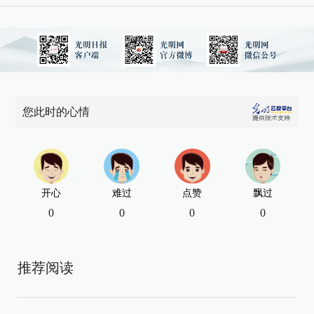
您此时的心情
开心
难过
点赞
飘过
0
0
0
0
推荐阅读