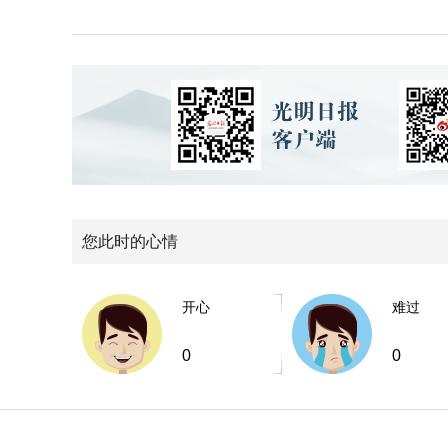
您此时的心情
开心
难过
0
0