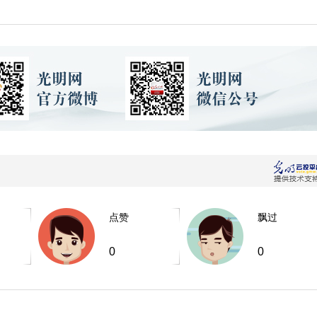
点赞
飘过
0
0