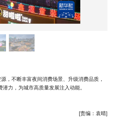
5月2
源，不断丰富夜间消费场景、升级消费品质，
近年来
消费潜力，为城市高质量发展注入动能。
围绕“夜
新华社
[责编：袁晴]