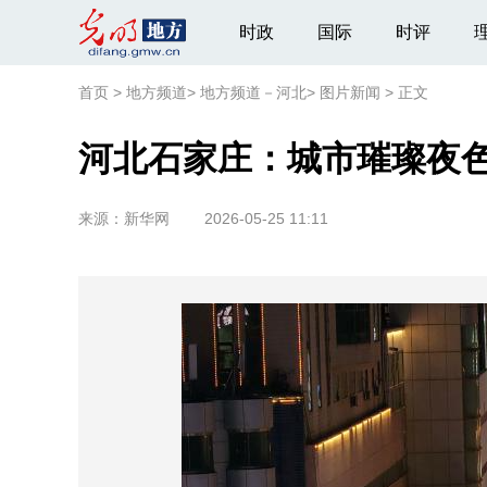
时政
国际
时评
首页
>
地方频道
>
地方频道－河北
>
图片新闻
>
正文
河北石家庄：城市璀璨夜
来源：
新华网
2026-05-25 11:11