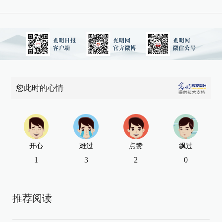
您此时的心情
开心
难过
点赞
飘过
1
3
2
0
推荐阅读