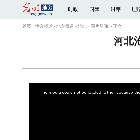
时政
国际
时评
理
首页
>
地方频道
>
地方频道－河北
>
图片新闻
>
正文
河北
This
is
a
The media could not be loaded, either because the 
modal
window.