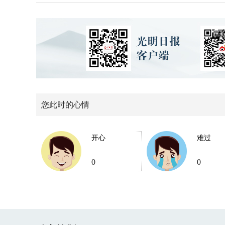
您此时的心情
开心
难过
0
0