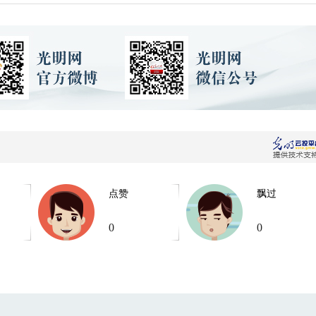
点赞
飘过
0
0