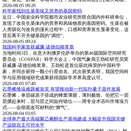
2026-08-05 09:26
科学家找到生菜美味又营养的基因密码
近日，中国农业科学院都市农业研究所联合国内外科研单位，
发现了改良生菜体内的营养和风味物质的基因密码。生菜在被
人类驯化与改良的漫长过程中，口感和营养发生显著变化，这
背后离不开关键基因的“调控”。
2026-08-05 09:24
我国科学家首获威廉·诺德伯格奖章
当地时间3日，在意大利佛罗伦萨举办的第46届国际空间研究
委员会（COSPAR）科学大会上，中国气象局王劲松研究员荣
获威廉·诺德伯格奖章。王劲松是首位获此殊荣的中国科学
家，并同步获得一颗小行星命名。此次获奖表明，我国空间科
学与应用领域研究成果获得国际学术界高度认可。
2026-08-05 07:40
石墨烯堆垛难题被攻克 有望推动新一代拓扑量子器件发展
石墨烯，单层碳原子排成的蜂窝薄膜，薄到极致。但把它一层
层摞起来时，层与层之间如何错位——用专业术语叫作堆垛方
式——会彻底改写材料的“脾气”。
2026-08-04 03:05
全球单产最大高端聚乙烯醇生产基地建成 大幅提升我国关键
产业链自主可控水平