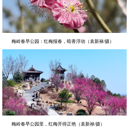
梅岭春早公园：红梅报春，暗香浮动（袁新禄/摄）
梅岭春早公园里，红梅开得正艳（袁新禄/摄）