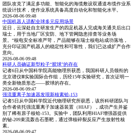
团队攻克了满足多功能、智能化的海缆敷设双通道布缆作业系
统设计技术，使作业系统具备高度自动化和智能化水平。
2026-08-06 09:48
中国机器人适配全球多元应用场景
近日，云深处自主研发生产的四足机器人完成海关通关后出口
瑞士，用于当地厂区安防、地下管网隐患排查等业务场
景。“核电安全标准严苛，产品能够在瑞士核电站成功落地，
充分印证国产机器人的稳定性和可靠性，我们已达成扩产合作
意向。
2026-08-06 09:48
科研人员确证新型粒子“胶球”的存在
记者6日从中国科学院高能物理所获悉，我国科研人员领衔的
北京谱仪Ⅲ实验国际合作组，历经15年实验研究，首次证明一
类全新物质形态——胶球的存在。
2026-08-06 09:47
强流重离子加速器发现新核素铪-153
记者5日从中国科学院近代物理研究所获悉，该所科研团队与
合作者依托强流重离子加速器装置（HIAF），成功产生并鉴
别了稀有原子核铪-153。实验中，团队利用HIAF增强器提供
的铋-209束流轰击石墨靶，通过弹核碎裂反应产生放射性核
素。
2026-08-06 09:47