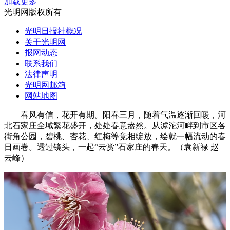
加载更多
光明网版权所有
光明日报社概况
关于光明网
报网动态
联系我们
法律声明
光明网邮箱
网站地图
春风有信，花开有期。阳春三月，随着气温逐渐回暖，河
北石家庄全域繁花盛开，处处春意盎然。从滹沱河畔到市区各
街角公园，碧桃、杏花、红梅等竞相绽放，绘就一幅流动的春
日画卷。透过镜头，一起“云赏”石家庄的春天。（袁新禄 赵
云峰）