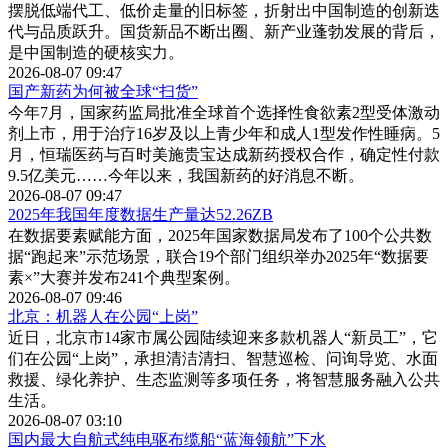
摆脱低端代工、低价走量的旧标签，折射出中国制造的创新迭
代与品质跃升。国货新品不断出圈、新产业蓬勃发展的背后，
是中国制造的硬核实力。
2026-08-07 09:47
国产新药为何被全球“扫货”
今年7月，国家药监局批准全球首个选择性食欲素2型受体激动
剂上市，用于治疗16岁及以上青少年和成人1型发作性睡病。5
月，恒瑞医药与百时美施贵宝达成新药授权合作，确定性付款
9.5亿美元……今年以来，我国新药的好消息不断。
2026-08-07 09:47
2025年我国年度数据生产量达52.26ZB
在数据要素赋能方面，2025年国家数据局发布了100个公共数
据“跑起来”示范场景，联合19个部门组织举办2025年“数据要
素×”大赛并发布241个典型案例。
2026-08-07 09:46
北京：机器人在公园“上岗”
近日，北京市14家市属公园陆续迎来多款机器人“新员工”，它
们在公园“上岗”，承担清洁清扫、智慧巡检、问询导览、水面
救援、绿化养护、生态监测等多项任务，将智慧服务融入公共
生活。
2026-08-07 03:10
国内最大自航式纯电驱布缆船“蓝海领航”下水