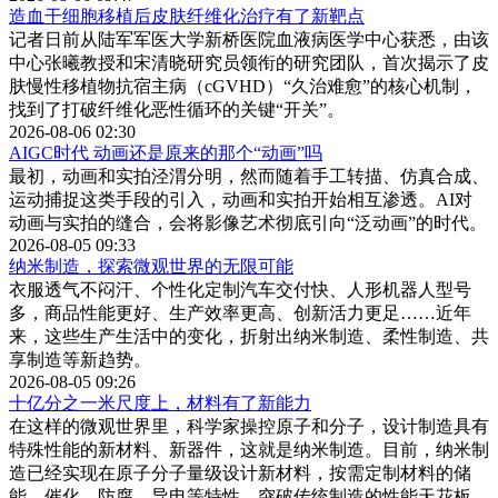
造血干细胞移植后皮肤纤维化治疗有了新靶点
记者日前从陆军军医大学新桥医院血液病医学中心获悉，由该
中心张曦教授和宋清晓研究员领衔的研究团队，首次揭示了皮
肤慢性移植物抗宿主病（cGVHD）“久治难愈”的核心机制，
找到了打破纤维化恶性循环的关键“开关”。
2026-08-06 02:30
AIGC时代 动画还是原来的那个“动画”吗
最初，动画和实拍泾渭分明，然而随着手工转描、仿真合成、
运动捕捉这类手段的引入，动画和实拍开始相互渗透。AI对
动画与实拍的缝合，会将影像艺术彻底引向“泛动画”的时代。
2026-08-05 09:33
纳米制造，探索微观世界的无限可能
衣服透气不闷汗、个性化定制汽车交付快、人形机器人型号
多，商品性能更好、生产效率更高、创新活力更足……近年
来，这些生产生活中的变化，折射出纳米制造、柔性制造、共
享制造等新趋势。
2026-08-05 09:26
十亿分之一米尺度上，材料有了新能力
在这样的微观世界里，科学家操控原子和分子，设计制造具有
特殊性能的新材料、新器件，这就是纳米制造。目前，纳米制
造已经实现在原子分子量级设计新材料，按需定制材料的储
能、催化、防腐、导电等特性，突破传统制造的性能天花板。