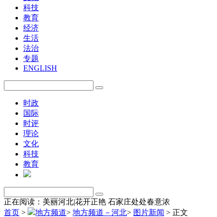
科技
教育
经济
生活
法治
专题
ENGLISH
时政
国际
时评
理论
文化
科技
教育
正在阅读：美丽河北|花开正艳 石家庄处处春意浓
首页
>
地方频道
>
地方频道－河北
>
图片新闻
>
正文