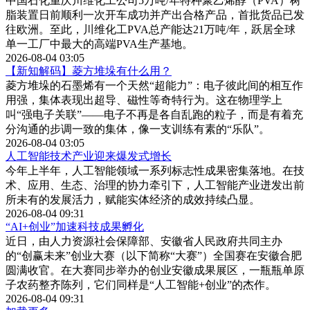
中国石化重庆川维化工公司5万吨/年特种聚乙烯醇（PVA）树
脂装置日前顺利一次开车成功并产出合格产品，首批货品已发
往欧洲。至此，川维化工PVA总产能达21万吨/年，跃居全球
单一工厂中最大的高端PVA生产基地。
2026-08-04 03:05
【新知解码】菱方堆垛有什么用？
菱方堆垛的石墨烯有一个天然“超能力”：电子彼此间的相互作
用强，集体表现出超导、磁性等奇特行为。这在物理学上
叫“强电子关联”——电子不再是各自乱跑的粒子，而是有着充
分沟通的步调一致的集体，像一支训练有素的“乐队”。
2026-08-04 03:05
人工智能技术产业迎来爆发式增长
今年上半年，人工智能领域一系列标志性成果密集落地。在技
术、应用、生态、治理的协力牵引下，人工智能产业迸发出前
所未有的发展活力，赋能实体经济的成效持续凸显。
2026-08-04 09:31
“AI+创业”加速科技成果孵化
近日，由人力资源社会保障部、安徽省人民政府共同主办
的“创赢未来”创业大赛（以下简称“大赛”）全国赛在安徽合肥
圆满收官。在大赛同步举办的创业安徽成果展区，一瓶瓶单原
子农药整齐陈列，它们同样是“人工智能+创业”的杰作。
2026-08-04 09:31