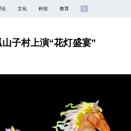
理论
文化
科技
教育
山子村上演“花灯盛宴”