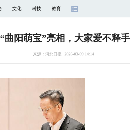
论
文化
科技
教育
“曲阳萌宝”亮相，大家爱不释手
来源：
河北日报
2026-03-09 14:14