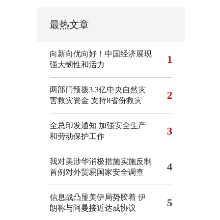
最热文章
向新向优向好！中国经济展现
1
强大韧性和活力
两部门预拨3.3亿中央自然灾
2
害救灾资金 支持8省份救灾
全总印发通知 加强安全生产
3
和劳动保护工作
我对美涉华消极措施实施反制
4
首例对外贸易国家安全调查
信息战凸显美伊局势胶着
伊
5
朗称与阿曼接近达成协议