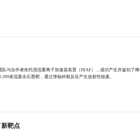
团队与合作者依托强流重离子加速器装置（HIAF），成功产生并鉴别了稀
的铋-209束流轰击石墨靶，通过弹核碎裂反应产生放射性核素。
了新靶点