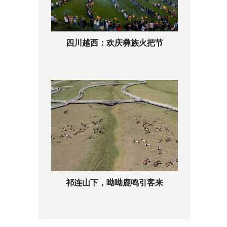
四川越西：欢庆彝族火把节
祁连山下，呦呦鹿鸣引客来