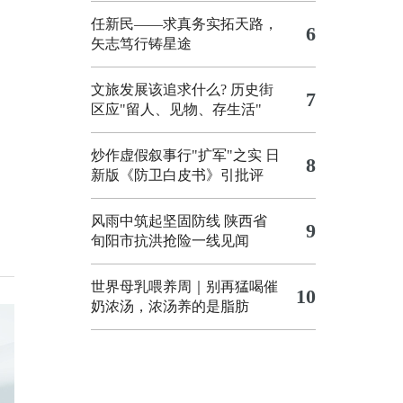
任新民——求真务实拓天路，
6
矢志笃行铸星途
文旅发展该追求什么?
历史街
7
区应"留人、见物、存生活"
炒作虚假叙事行"扩军"之实
日
8
新版《防卫白皮书》引批评
风雨中筑起坚固防线 陕西省
9
旬阳市抗洪抢险一线见闻
世界母乳喂养周｜别再猛喝催
10
奶浓汤，浓汤养的是脂肪