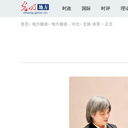
时政
国际
时评
理
首页
>
地方频道
>
地方频道－河北
>
文旅·体育
>
正文