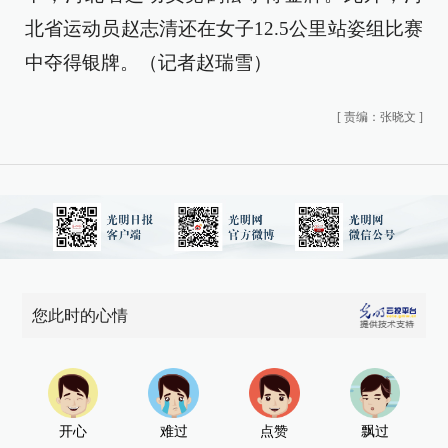
北省运动员赵志清还在女子12.5公里站姿组比赛
中夺得银牌。（记者赵瑞雪）
[
责编：张晓文
]
您此时的心情
开心
难过
点赞
飘过