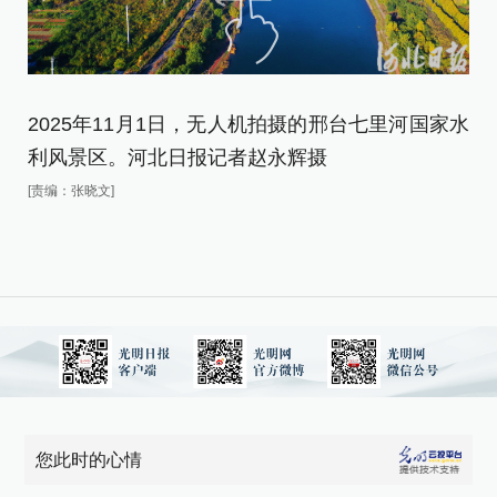
2025年11月1日，无人机拍摄的邢台七里河国家水
2
利风景区。河北日报记者赵永辉摄
区
[责编：张晓文]
[责
您此时的心情