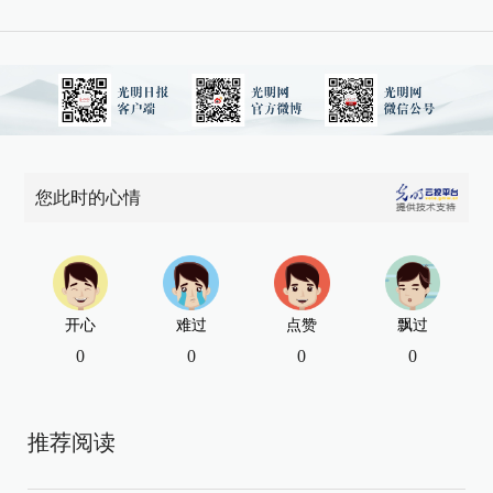
您此时的心情
开心
难过
点赞
飘过
0
0
0
0
推荐阅读