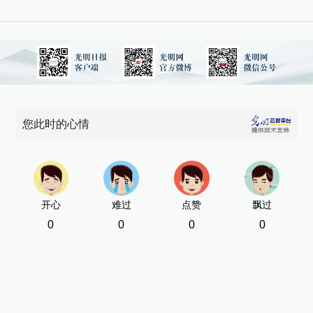
您此时的心情
开心
难过
点赞
飘过
0
0
0
0