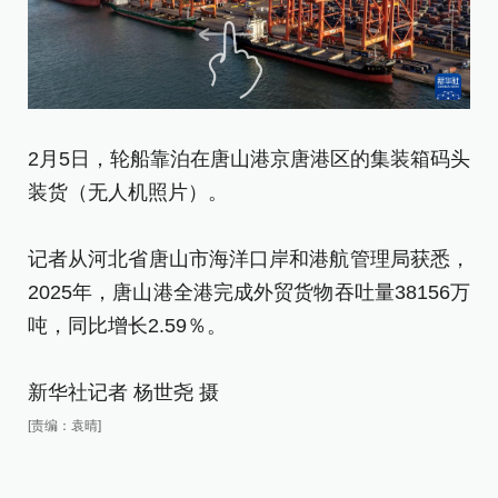
2月5日，轮船靠泊在唐山港京唐港区的集装箱码头
2
装货（无人机照片）。
人
记者从河北省唐山市海洋口岸和港航管理局获悉，
记
2025年，唐山港全港完成外贸货物吞吐量38156万
2
吨，同比增长2.59％。
吨
新华社记者 杨世尧 摄
新
[责编：袁晴]
[责