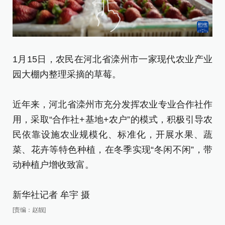
1月15日，农民在河北省滦州市一家现代农业产业
1
园大棚内整理采摘的草莓。
温
近年来，河北省滦州市充分发挥农业专业合作社作
近
用，采取“合作社+基地+农户”的模式，积极引导农
用
民依靠设施农业规模化、标准化，开展水果、蔬
民
菜、花卉等特色种植，在冬季实现“冬闲不闲”，带
菜
动种植户增收致富。
动
新华社记者 牟宇 摄
新
[责编：赵靓]
[责