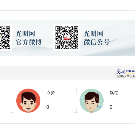
点赞
飘过
0
0