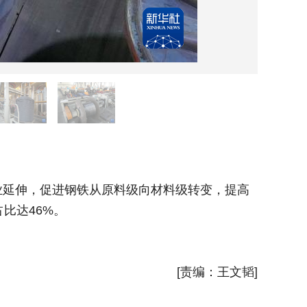
12月
延伸，促进钢铁从原料级向材料级转变，提高
近年来
比达46%。
产品附加
新华社
[责编：王文韬]