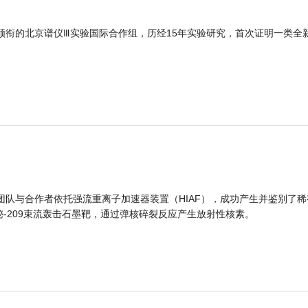
领衔的北京谱仪Ⅲ实验国际合作组，历经15年实验研究，首次证明一类全
团队与合作者依托强流重离子加速器装置（HIAF），成功产生并鉴别了稀
的铋-209束流轰击石墨靶，通过弹核碎裂反应产生放射性核素。