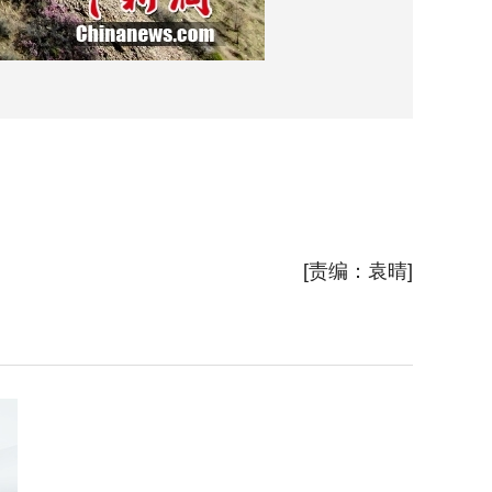
4月24
[责编：袁晴]