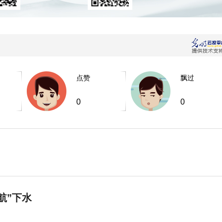
点赞
飘过
0
0
航”下水