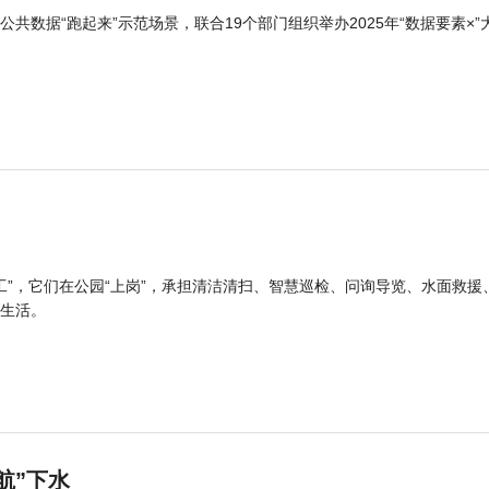
公共数据“跑起来”示范场景，联合19个部门组织举办2025年“数据要素×”
工”，它们在公园“上岗”，承担清洁清扫、智慧巡检、问询导览、水面救援
生活。
航”下水