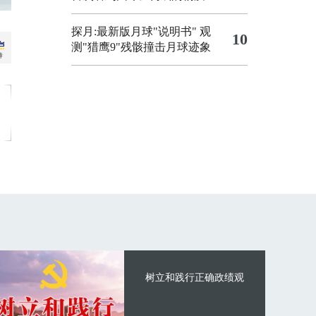
探月:最新版月球"说明书"
观
10
测"猎鹰9"残骸撞击月球迹象
树立和践行正确政绩观