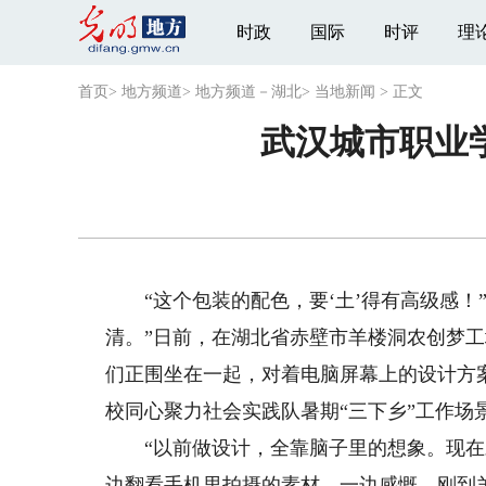
时政
国际
时评
理
首页
>
地方频道
>
地方频道－湖北
>
当地新闻
>
正文
武汉城市职业
“这个包装的配色，要‘土’得有高级感！
清。”日前，在湖北省赤壁市羊楼洞农创梦
们正围坐在一起，对着电脑屏幕上的设计方
校同心聚力社会实践队暑期“三下乡”工作场
“以前做设计，全靠脑子里的想象。现在才
边翻看手机里拍摄的素材，一边感慨。刚到