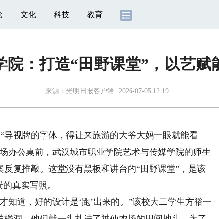
论
文化
科技
教育
学院：打造“田野课堂”，以艺赋
来源：
光明日报客户端
2026-07-05 12:19
”“导视牌的字体，得让来旅游的大爷大妈一眼就能看
工场办公桌前，武汉城市职业学院艺术与传媒学院的师生
案反复推敲。这堂没有黑板和讲台的“田野课堂”，是该
景的真实写照。
知道，好的设计是‘跑’出来的。”该校大二学生方裕一
羊楼洞，他们就一头扎进了神仙农场的田间地头。为了