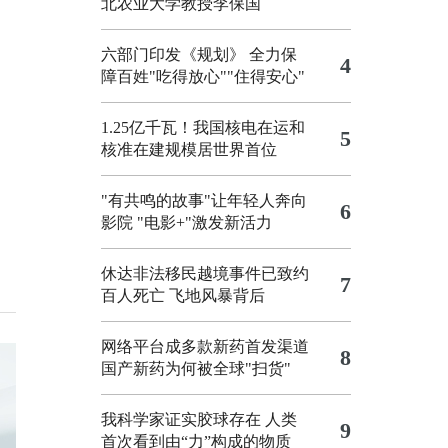
北农业大学教授李保国
六部门印发《规划》 全力保
4
障百姓"吃得放心""住得安心"
1.25亿千瓦！我国核电在运和
5
核准在建规模居世界首位
"有共鸣的故事"让年轻人奔向
6
影院
"电影+"激发新活力
休达非法移民越境事件已致约
7
百人死亡
飞地风暴背后
网络平台成多款新药首发渠道
8
国产新药为何被全球"扫货"
我科学家证实胶球存在 人类
9
首次看到由“力”构成的物质