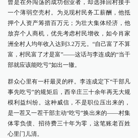
曾是在外闯荡的成功创业者，却选择回村接手
一个薄弱空壳村。为兑现村民务工薪酬，他抵
押个人资产筹措百万元；为壮大集体经济，他
放弃个人商机，优先考虑村民增收，如今肖家
洲全村人均年收入达到3.2万元。“自己富了不算
富，村民富了才是富”——这话与李连成的“当干
部就应该能吃亏”如出一辙。
群众心里有一杆最灵的秤。李连成定下“干部凡
事先吃亏”的规矩后，西辛庄三十余年再无大规
模利益纠纷。这种威信，不是职位压出来的，
是一茬又一茬干部主动“吃亏”换出来的——村集
体零负债、招待费三十年为零，这笔账老百姓
心里门儿清。