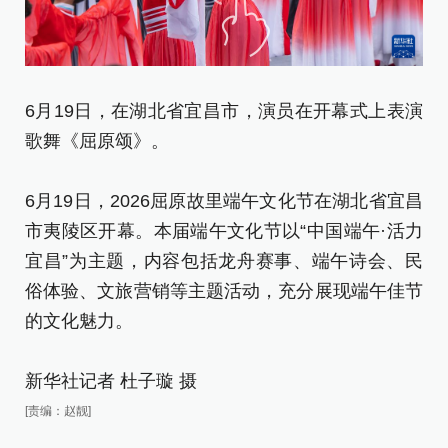
6月19日，在湖北省宜昌市，演员在开幕式上表演
6
歌舞《屈原颂》。
歌
6月19日，2026屈原故里端午文化节在湖北省宜昌
6
市夷陵区开幕。本届端午文化节以“中国端午·活力
市
宜昌”为主题，内容包括龙舟赛事、端午诗会、民
宜
俗体验、文旅营销等主题活动，充分展现端午佳节
俗
的文化魅力。
的
新华社记者 杜子璇 摄
新
[责编：赵靓]
[责