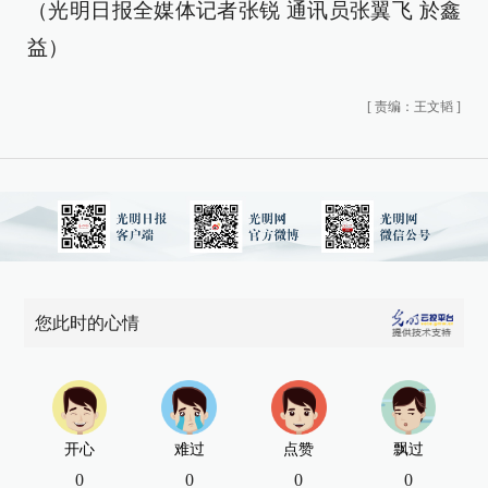
（光明日报全媒体记者张锐 通讯员张翼飞 於鑫
益）
[
责编：王文韬
]
您此时的心情
开心
难过
点赞
飘过
0
0
0
0