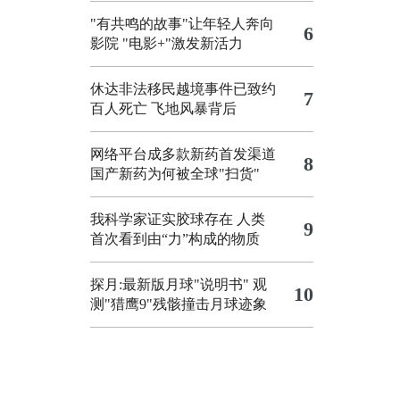
"有共鸣的故事"让年轻人奔向
6
影院
"电影+"激发新活力
休达非法移民越境事件已致约
7
百人死亡
飞地风暴背后
网络平台成多款新药首发渠道
8
国产新药为何被全球"扫货"
我科学家证实胶球存在 人类
9
首次看到由“力”构成的物质
探月:最新版月球"说明书"
观
10
测"猎鹰9"残骸撞击月球迹象