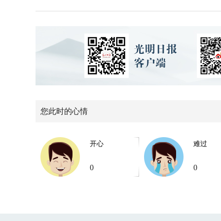
您此时的心情
开心
难过
0
0