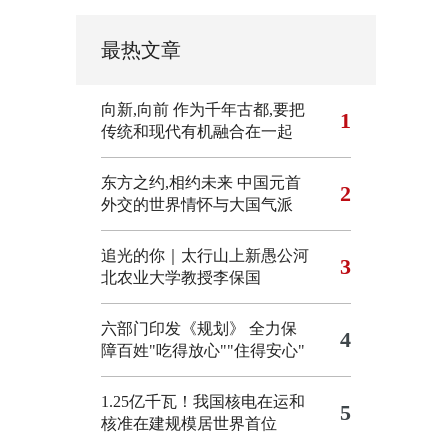
最热文章
向新,向前
作为千年古都,要把
1
传统和现代有机融合在一起
东方之约,相约未来 中国元首
2
外交的世界情怀与大国气派
追光的你｜太行山上新愚公河
3
北农业大学教授李保国
六部门印发《规划》 全力保
4
障百姓"吃得放心""住得安心"
1.25亿千瓦！我国核电在运和
5
核准在建规模居世界首位