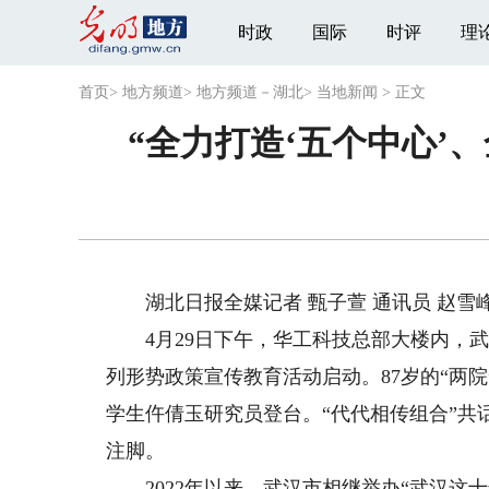
时政
国际
时评
理
首页
>
地方频道
>
地方频道－湖北
>
当地新闻
>
正文
“全力打造‘五个中心’
湖北日报全媒记者 甄子萱 通讯员 赵雪
4月29日下午，华工科技总部大楼内，武汉
列形势政策宣传教育活动启动。87岁的“两
学生仵倩玉研究员登台。“代代相传组合”
注脚。
2022年以来，武汉市相继举办“武汉这十年