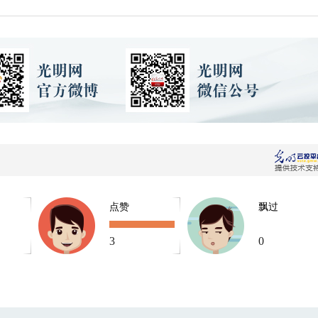
点赞
飘过
3
0