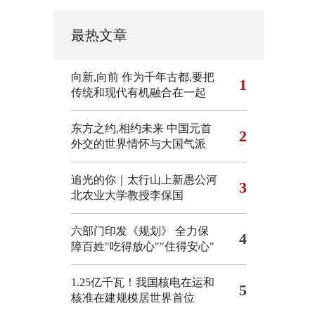
最热文章
向新,向前
作为千年古都,要把
1
传统和现代有机融合在一起
东方之约,相约未来 中国元首
2
外交的世界情怀与大国气派
追光的你｜太行山上新愚公河
3
北农业大学教授李保国
六部门印发《规划》 全力保
4
障百姓"吃得放心""住得安心"
1.25亿千瓦！我国核电在运和
5
核准在建规模居世界首位