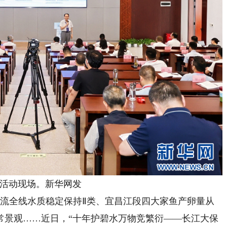
动现场。新华网发
流全线水质稳定保持Ⅱ类、宜昌江段四大家鱼产卵量从
日常景观……近日，“十年护碧水万物竞繁衍——长江大保