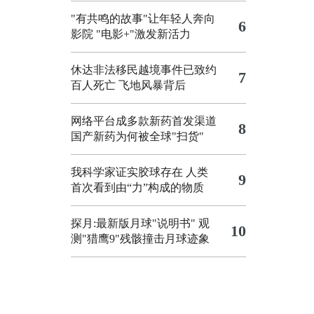
"有共鸣的故事"让年轻人奔向
6
影院
"电影+"激发新活力
休达非法移民越境事件已致约
7
百人死亡
飞地风暴背后
网络平台成多款新药首发渠道
8
国产新药为何被全球"扫货"
我科学家证实胶球存在 人类
9
首次看到由“力”构成的物质
探月:最新版月球"说明书"
观
10
测"猎鹰9"残骸撞击月球迹象