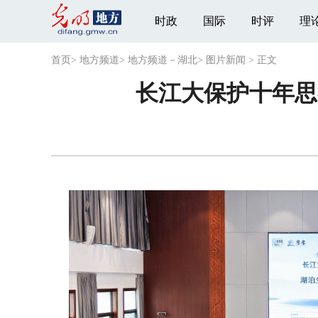
时政
国际
时评
理
首页
>
地方频道
>
地方频道－湖北
>
图片新闻
>
正文
长江大保护十年思