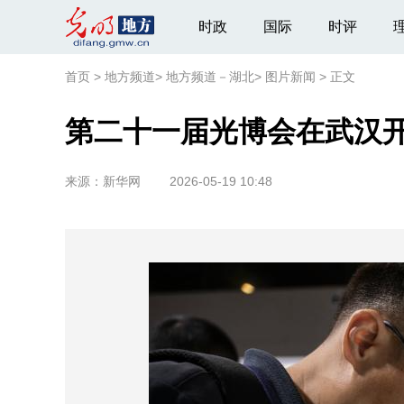
时政
国际
时评
首页
>
地方频道
>
地方频道－湖北
>
图片新闻
>
正文
第二十一届光博会在武汉
来源：
新华网
2026-05-19 10:48