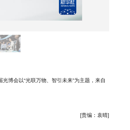
5月1
光博会以“光联万物、智引未来”为主题，来自
5月18
全球近4
新华社
[责编：袁晴]