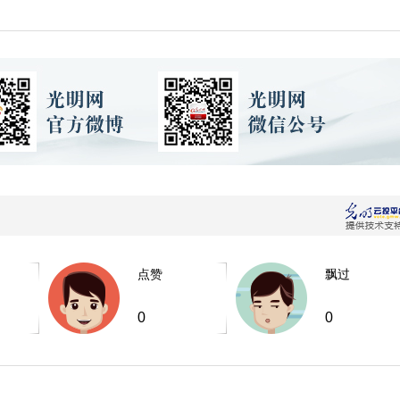
点赞
飘过
0
0