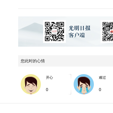
您此时的心情
开心
难过
0
0