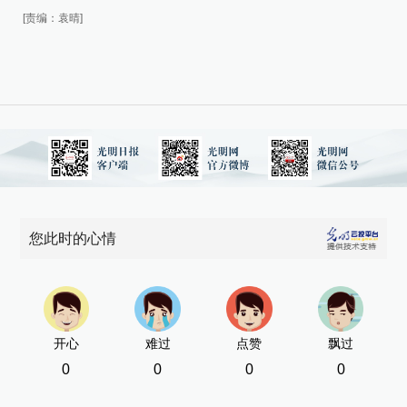
[责编：袁晴]
您此时的心情
开心
难过
点赞
飘过
0
0
0
0