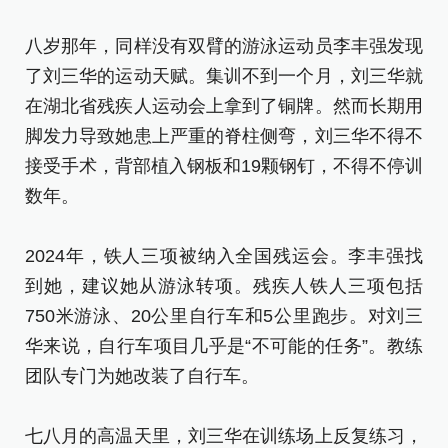
八
了
八岁那年，同样没有双臂的游泳运动员李丰强发现
在
了刘三华的运动天赋。集训不到一个月，刘三华就
脚
在湖北省残疾人运动会上拿到了铜牌。然而长期用
接
脚发力导致她患上严重的脊柱侧弯，刘三华不得不
数
接受手术，背部植入钢板和19颗钢钉，不得不停训
数年。
2
到
2024年，铁人三项被纳入全国残运会。李丰强找
7
到她，建议她从游泳转项。残疾人铁人三项包括
华
750米游泳、20公里自行车和5公里跑步。对刘三
团
华来说，自行车项目几乎是“不可能的任务”。教练
团队专门为她改装了自行车。
七
肩
七八月的高温天里，刘三华在训练场上反复练习，