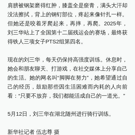
没
肩膀被钢架磨得红肿，膝盖全是瘀青，满头大汗却
但
没法擦拭，背上的钢钉部位，疼起来像针扎一样。
刘
但她还是咬着牙爬起来，再摔，再爬。2025年，
得
刘三华站上了全国第十二届残运会的赛场，最终获
得铁人三项女子PTS2组第四名。
现
她
现在的刘三华，每天仍保持高强度训练。休息时，
的
她会和朋友聊天、打游戏，在社交媒体上分享自己
己
的生活。她的网名叫“脚脚在努力”，她希望通过自
看
己的经历，鼓励那些因生活困难而内耗的人向前
看：“只要不放弃，我们都能活成自己的一道光。”
5
5月12日，刘三华在湖北随州进行骑行训练。
新
新华社记者 伍志尊 摄
[责