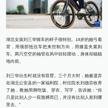
湖
背
湖北女孩刘三华骑车的样子很特别。19岁的她弓着
车
背，用颈部抵住车把来控制方向，用膝盖夹紧刹
地
车。两只空空的袖管在风中轻轻摆动，身体却稳稳
地向前。
刘
在
刘三华出生时就没有双臂。三个月大时，她被遗弃
了
在湖北公安县的一家福利院，时任院长刘德芬收养
只
了她，教她用脚吃饭、穿衣、写字，告诉她：“你
里
只是比别人少一双胳膊而已，并没有比别人差到哪
里去。”