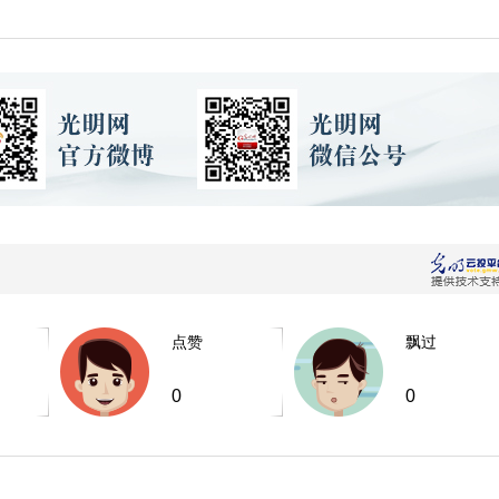
点赞
飘过
0
0