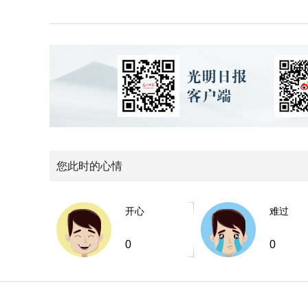
您此时的心情
开心
难过
0
0