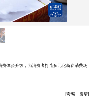
2月5日
动消费体验升级，为消费者打造多元化新春消费场
2月5日
景，持续
新华社
[责编：袁晴]