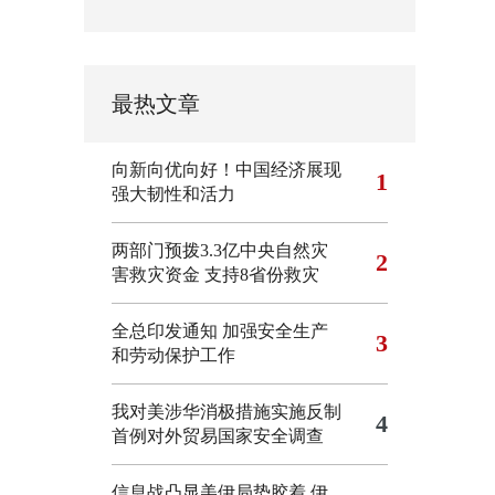
最热文章
向新向优向好！中国经济展现
1
强大韧性和活力
两部门预拨3.3亿中央自然灾
2
害救灾资金 支持8省份救灾
全总印发通知 加强安全生产
3
和劳动保护工作
我对美涉华消极措施实施反制
4
首例对外贸易国家安全调查
信息战凸显美伊局势胶着
伊