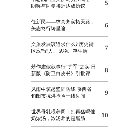
5
朗称与阿曼接近达成协议
任新民——求真务实拓天路，
6
矢志笃行铸星途
文旅发展该追求什么?
历史街
7
区应"留人、见物、存生活"
炒作虚假叙事行"扩军"之实
日
8
新版《防卫白皮书》引批评
风雨中筑起坚固防线 陕西省
9
旬阳市抗洪抢险一线见闻
世界母乳喂养周｜别再猛喝催
10
奶浓汤，浓汤养的是脂肪