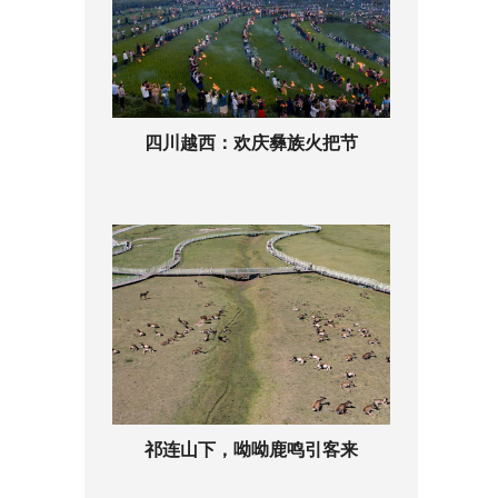
四川越西：欢庆彝族火把节
祁连山下，呦呦鹿鸣引客来