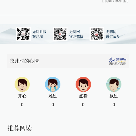
[
责编：李伯玺
]
您此时的心情
开心
难过
点赞
飘过
0
0
0
0
推荐阅读