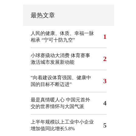
最热文章
人民的健康、体质、幸福一脉
1
相承
“宁可十防九空”
小球赛撬动大消费 体育赛事
2
激活城市发展新动能
“向着建设体育强国、健康中
3
国的目标不断迈进”
最是真情暖人心 中国元首外
4
交的世界情怀与大国气派
上半年规模以上工业中小企业
5
增加值同比增长5.8%