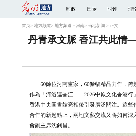
时政
国际
时评
理
首页
>
地方频道
>
地方频道－河南
>
当地新闻
>
正文
丹青承文脈 香江共此情
60餘位河南畫家，60餘幅精品力作，跨
作為「河洛連香江——2026中原文化香港
香港中央圖書館亮相後引發廣泛關注。這些
合作的新起點上，兩地文藝交流又將如何深
會副主席沈釗昌。