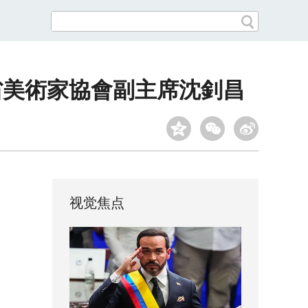
省美術家協會副主席沈釗昌
视觉焦点