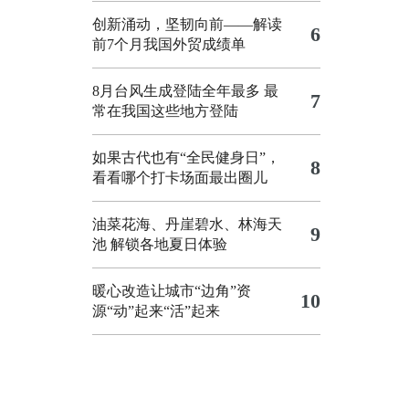
创新涌动，坚韧向前——解读
6
前7个月我国外贸成绩单
8月台风生成登陆全年最多 最
7
常在我国这些地方登陆
如果古代也有“全民健身日”，
8
看看哪个打卡场面最出圈儿
油菜花海、丹崖碧水、林海天
9
池 解锁各地夏日体验
暖心改造让城市“边角”资
10
源“动”起来“活”起来