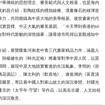
華傳統的思想理念、審美範式與人文根基，也是海內
沈釗昌介紹，彩陶紋樣的樸拙線條、漢畫像石的雄渾造
筆力，共同熔鑄為中原大地的美學根基。後世畫家代代
寫實質樸、中正大氣的審美基因。「今天帶到香港的60
有對時代新貌的深情描摹，讓香港市民得以直觀感知中
紹，展覽匯集河南老中青三代畫家精品力作，涵蓋人
》與楊健生的《時光定格》將畫筆對準中原人民，以質
瞬間，展現中原大地踏實奮進的生活氣象。李明的《崇
桃花源記》、陳文利的《歡喜地》、連俊洲的《富貴清
原圖景，寄託着中國人對家山故土的深沉眷戀。封曙光
建京的《太平年·守望》等作品，以嵩岳古建、人文始祖
的深沉敬意。