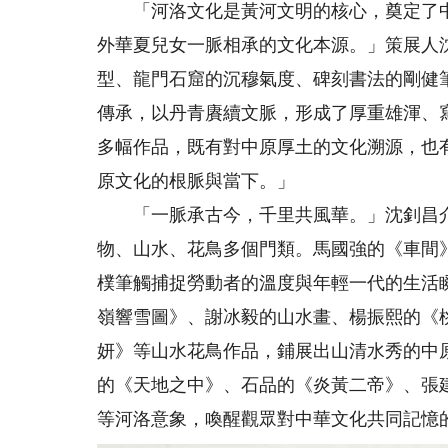
「河洛文化是黃河文明的核心，奠定了中
外華夏兒女一脈相承的文化本源。」策展人
型、龍門石窟的沉穆氣度、碑刻書法的剛健
傳承，以丹青賡續文脈，形成了厚重雄渾、
多幅作品，既有對中原厚土的文化溯源，也
原文化的根脈與當下。」
「一脈承古今，千里共風華。」沈釗昌介
物、山水、花鳥多個門類。馬國強的《車間
樸筆觸捕捉勞動者的溫度與年輕一代的生活
嶺響雪圖》、謝冰毅的山水畫、楊振熙的《
妍》等山水花鳥作品，鋪展出山清水秀的中
的《天地之中》、石品的《炎黃二帝》、張
等河洛意象，喚醒觀眾對中華文化共同記憶