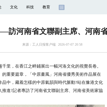
论
文化
科技
教育
——訪河南省文聯副主席、河南
来源：
工人日报客户端
2026-07-07 20:58
越千里，在香江之畔鋪展出一幅河洛文化的視覺長卷。
行」的重要篇章，「中原畫風」河南省優秀美術作品展在
作品中，藏着怎樣的中原氣韻與時代脈動?站在豫港文化
入推進?記者專訪了河南省文聯副主席、河南省美術家協