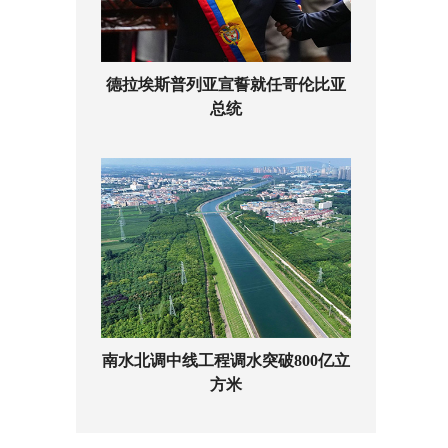
德拉埃斯普列亚宣誓就任哥伦比亚
总统
南水北调中线工程调水突破800亿立
方米