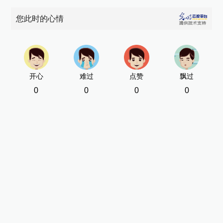
您此时的心情
开心
难过
点赞
飘过
0
0
0
0