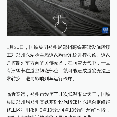
1
1月30日，国铁集团郑州局郑州高铁基础设施段职
工
工对郑州东站徐兰场道岔融雪系统进行检修。道岔
机
是控制列车方向的关键设备，在雨雪天气中，一旦
有冰雪卡在道岔转辙部位，就可能造成道岔无法正
临
常转换，进而影响列车运行秩序。
集
修
临近春运，郑州市经历了几次低温雨雪天气，国铁
对
集团郑州局郑州高铁基础设施段郑州东综合枢纽维
修工区利用夜间0点10分到4点10分的“天窗”时段，
1