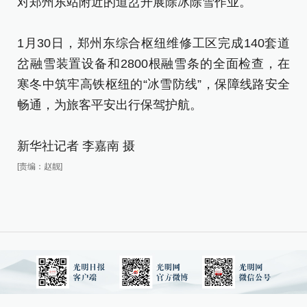
对郑州东站附近的道岔开展除冰除雪作业。
岔
寒
1月30日，郑州东综合枢纽维修工区完成140套道
畅
岔融雪装置设备和2800根融雪条的全面检查，在
寒冬中筑牢高铁枢纽的“冰雪防线”，保障线路安全
新
畅通，为旅客平安出行保驾护航。
[责
新华社记者 李嘉南 摄
[责编：赵靓]