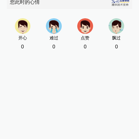
您此时的心情
开心
难过
点赞
飘过
0
0
0
0