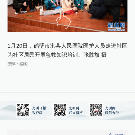
1月20日，鹤壁市淇县人民医院医护人员走进社区
1
为社区居民开展急救知识培训。张胜旗 摄
为
[责编：赵靓]
[责