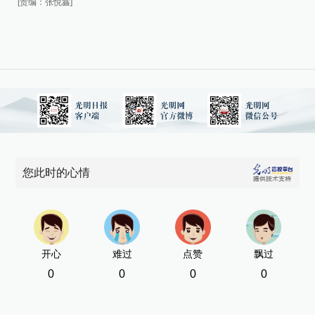
[责编：张悦鑫]
您此时的心情
开心
难过
点赞
飘过
0
0
0
0