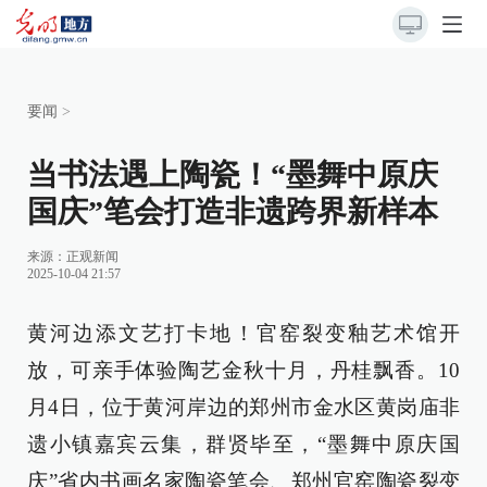
要闻
>
当书法遇上陶瓷！“墨舞中原庆
国庆”笔会打造非遗跨界新样本
来源：
正观新闻
2025-10-04 21:57
黄河边添文艺打卡地！官窑裂变釉艺术馆开
放，可亲手体验陶艺金秋十月，丹桂飘香。10
月4日，位于黄河岸边的郑州市金水区黄岗庙非
遗小镇嘉宾云集，群贤毕至，“墨舞中原庆国
庆”省内书画名家陶瓷笔会、郑州官窑陶瓷裂变