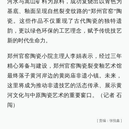
河水与嵩山矿料为原料，成功复烧出以青色为
基底、釉面呈现自然裂变纹路的“郑州官窑”陶
瓷。这些作品不仅重现了古代陶瓷的独特遗
韵，更以绿色环保的工艺理念，赋予传统技艺
新的时代生命力。
郑州官窑陶瓷小院主理人李娟表示，经过三年
精心筹备与建设，郑州官窑陶瓷裂变釉艺术馆
最终落子黄河岸边的黄岗庙非遗小镇。未来，
这里将成为推动非遗技艺的活态传承、展示黄
河文化与中原陶瓷艺术的重要窗口。（记者 石
闯）
[
责编：张悦鑫
]