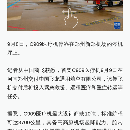
9月8日，C909医疗机停靠在郑州新郑机场的停机
9
坪上。
记
记者从中国商飞获悉，首架C909医疗机9月9日在
河
河南郑州交付中国飞龙通用航空有限公司，该架飞
机
机交付后将投入紧急救援、远程医疗和重症转运等
任
任务。
据
据悉，C909医疗机最大设计商载10吨，标准航程
可
可达3700公里，具备高高原机场起降能力。舱内
布