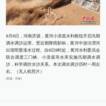
9月8日，河南济源，黄河小浪底水利枢纽开启汛期
9
调水调沙运用。受近期降雨影响，黄河中游泾渭河
调
出现明显涨水过程。自8日9时起，黄河水利委员会
出
联合调度三门峡、小浪底等水库实施汛期调水调
联
沙，科学调控水沙关系。本次调水调沙历时一周左
沙
右。（无人机照片）
右
[责编：邢彬]
[责