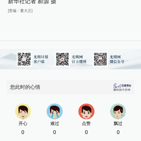
新
新华社记者 郝源 摄
[责
[责编：董大正]
您此时的心情
开心
难过
点赞
飘过
0
0
0
0