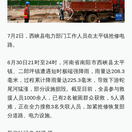
7
7月2日，西峡县电力部门工作人员在太平镇抢修电
近
路。
6
6月30日21时至24时，河南省南阳市西峡县太平
镇
镇、二郎坪镇遭遇短时极端强降雨，雨量达208.3
毫
毫米，过程累计降雨量达225.3毫米，导致下游蛇
尾
尾河猛涨，部分设施损毁。截至目前，全县参与救
援
援人员1000余人，已有2名被困群众获救，5人遇
难
难，正在全力搜救3名失联人员，加紧抢修恢复部
分
分道路、电力设施。