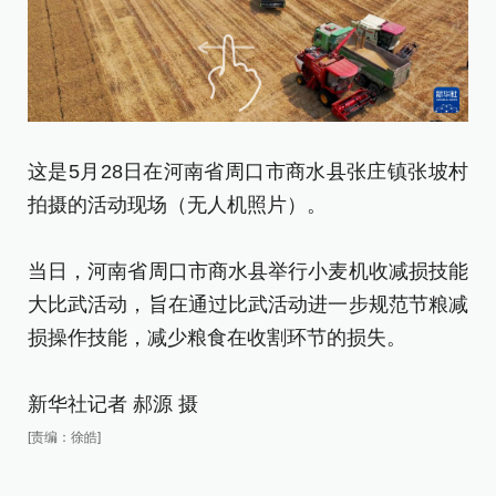
这
这是5月28日在河南省周口市商水县张庄镇张坡村
拍
拍摄的活动现场（无人机照片）。
当
当日，河南省周口市商水县举行小麦机收减损技能
大
大比武活动，旨在通过比武活动进一步规范节粮减
损
损操作技能，减少粮食在收割环节的损失。
新
新华社记者 郝源 摄
[责
[责编：徐皓]