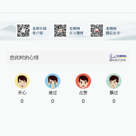
您此时的心情
开心
难过
点赞
飘过
0
0
0
0