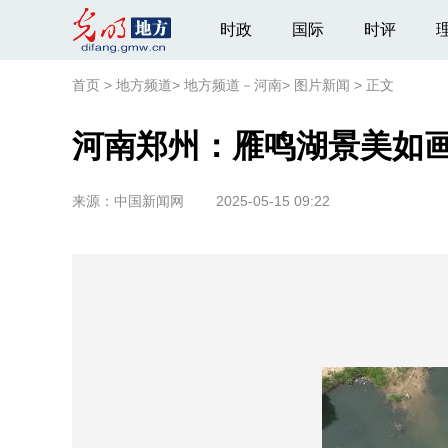
时政
国际
时评
首页
>
地方频道
>
地方频道－河南
>
图片新闻
>
正文
河南郑州：雁鸣湖景美如
来源：
中国新闻网
2025-05-15 09:22