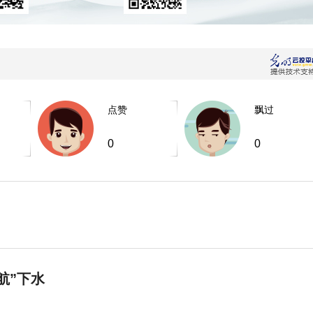
点赞
飘过
0
0
航”下水