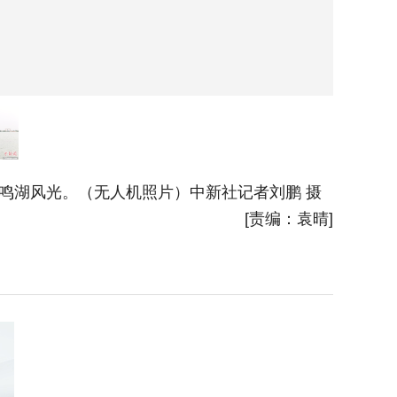
鸣湖风光。（无人机照片）中新社记者刘鹏 摄
5月14
[责编：袁晴]