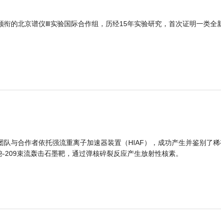
领衔的北京谱仪Ⅲ实验国际合作组，历经15年实验研究，首次证明一类全
团队与合作者依托强流重离子加速器装置（HIAF），成功产生并鉴别了稀
的铋-209束流轰击石墨靶，通过弹核碎裂反应产生放射性核素。