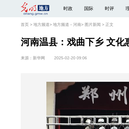
时政
国际
时评
首页
>
地方频道
>
地方频道－河南
>
图片新闻
>
正文
河南温县：戏曲下乡 文化
来源：
新华网
2025-02-20 09:06