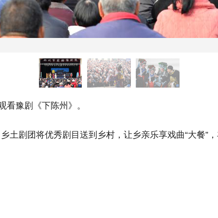
观看豫剧《下陈州》。
土剧团将优秀剧目送到乡村，让乡亲乐享戏曲“大餐”，