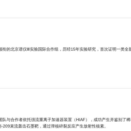
领衔的北京谱仪Ⅲ实验国际合作组，历经15年实验研究，首次证明一类全
团队与合作者依托强流重离子加速器装置（HIAF），成功产生并鉴别了稀
的铋-209束流轰击石墨靶，通过弹核碎裂反应产生放射性核素。