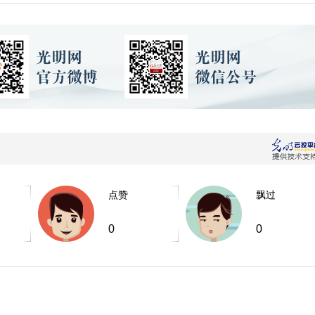
点赞
飘过
0
0