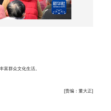
2月1
丰富群众文化生活。
连日来
新华社
[责编：董大正]