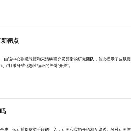
了新靶点
，由该中心张曦教授和宋清晓研究员领衔的研究团队，首次揭示了皮肤慢
找到了打破纤维化恶性循环的关键“开关”。
”吗
合成、运动捕捉这类手段的引入，动画和实拍开始相互渗透。AI对动画与