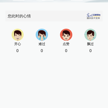
您此时的心情
开心
难过
点赞
飘过
0
0
0
0