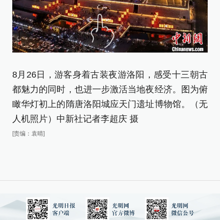
8月26日，游客身着古装夜游洛阳，感受十三朝古
8
都魅力的同时，也进一步激活当地夜经济。图为俯
都
瞰华灯初上的隋唐洛阳城应天门遗址博物馆。（无
穿
人机照片）中新社记者李超庆 摄
摄
[责编：袁晴]
[责