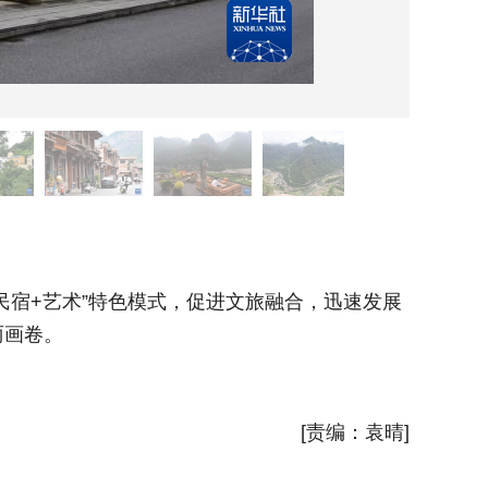
7月2
宿+艺术”特色模式，促进文旅融合，迅速发展
位于太
丽画卷。
旅游写
新华社
[责编：袁晴]