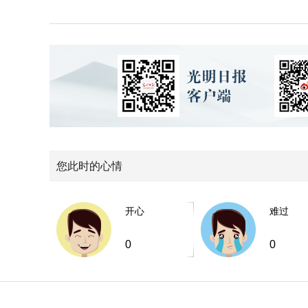
您此时的心情
开心
难过
0
0