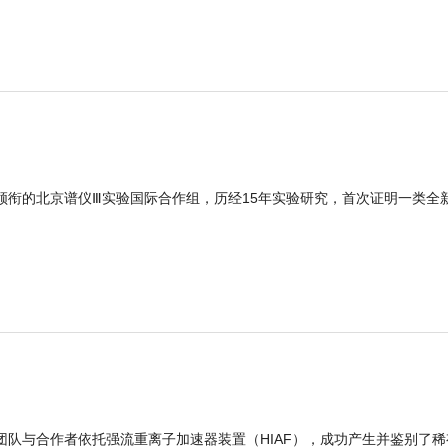
领衔的北京谱仪Ⅲ实验国际合作组，历经15年实验研究，首次证明一类全
团队与合作者依托强流重离子加速器装置（HIAF），成功产生并鉴别了稀