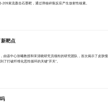
的铋-209束流轰击石墨靶，通过弹核碎裂反应产生放射性核素。
了新靶点
，由该中心张曦教授和宋清晓研究员领衔的研究团队，首次揭示了皮肤慢
找到了打破纤维化恶性循环的关键“开关”。
”吗