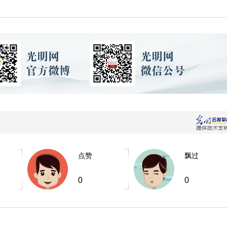
点赞
飘过
0
0