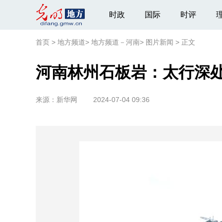
时政
国际
时评
首页
>
地方频道
>
地方频道－河南
>
图片新闻
>
正文
河南林州石板岩：太行深
来源：
新华网
2024-07-04 09:36