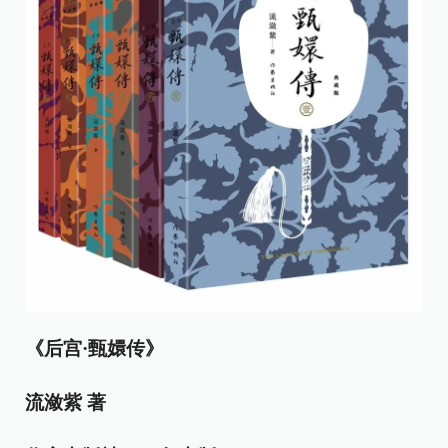
《后宫·甄嬛传》
流潋紫 著