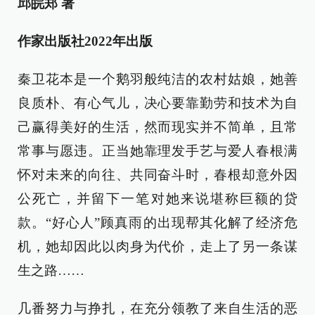
邱皖郑 著
作家出版社2022年出版
秦卫花本是一个鹅羽般纯洁的农村姑娘，她善
良质朴、有心气儿，决心要靠勤劳和技术为自
己赢得美好的生活，然而现实并不简单，且常
常事与愿违。正当她靠理发手艺与爱人春根满
怀对未来的向往、共同奋斗时，春根却意外因
公死亡，并留下一笔对她来说堪称巨额的贷
款。“好心人”顾真雨的出现帮其化解了经济危
机，她却因此以肉身为代价，走上了另一条谋
生之路……
几番努力与挣扎，在充分领教了来自生活的恶