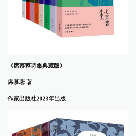
《席慕蓉诗集典藏版》
席慕蓉 著
作家出版社2023年出版