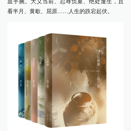
血手腕。大义当前、忍辱负重、绝处逢生，且
看半月、黄歇、屈原……人生的跌宕起伏。