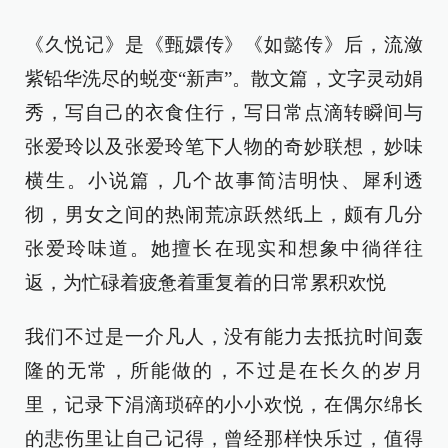
《久悦记》是《甄嬛传》《如懿传》后，流潋
紫铅华洗尽的蜕变“新声”。散文篇，文字灵动娟
秀，写自己的衣食住行，写日常点滴转瞬间与
张爱玲以及张爱玲笔下人物的奇妙联想，妙味
横生。小说篇，几个故事简洁明快、犀利透
彻，男女之间的热闹荒凉跃然纸上，颇有几分
张爱玲味道。她擅长在现实和想象中徜徉往
返，为忙碌着疲惫着重复着的日常累积欢悦
我们不过是一介凡人，没有能力去抵抗时间轰
隆的无常，所能做的，不过是在长久的岁月
里，记录下涓滴琐碎的小小欢悦，在偶尔绵长
的悲伤里让自己记得，曾经那样快乐过，值得