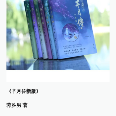
《芈月传新版》
蒋胜男 著