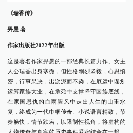
《瑞香传》
畀愚 著
作家出版社2022年出版
这是著名作家畀愚的一部经典长篇力作。女主
人公瑞香出身寒微，但性格刚烈坚毅，心思缜
密，行事果决，出淤泥而不染，在厄运中谋划
运筹家族大业，在危殆中支撑坚守国族底线，
在家国恩仇的血雨腥风中走出人生的山重水
复，终成为一代巾帼传奇。小说语言精致，节
奏畅快，情节跌宕，以限制性视角，将虚构的
人物传奇与真实的历史事件紧密结合在一起，